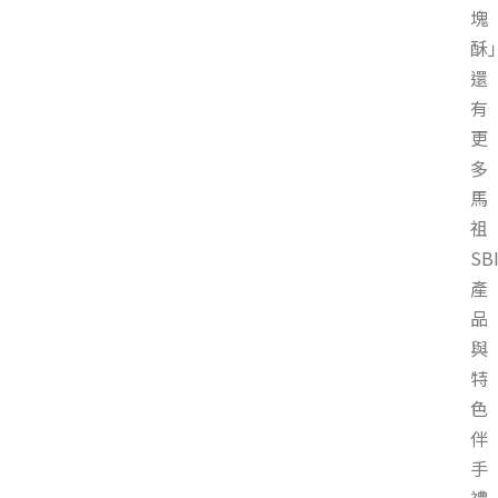
塊
酥
還
有
更
多
馬
祖
SB
產
品
與
特
色
伴
手