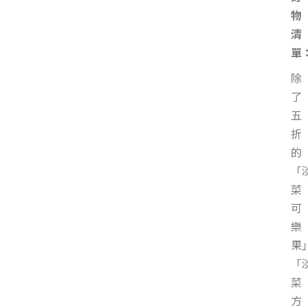
物
清
單
除
了
五
折
的
「
菜
可
樂
果
「
菜
方