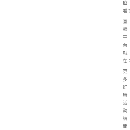
麼
看
直
播
平
台
就
在
更
多
好
康
活
動
請
關