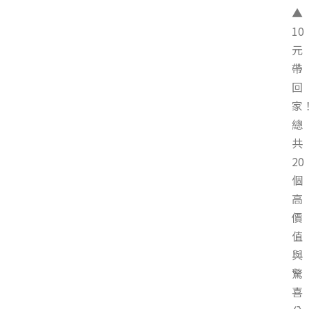
▲
10
元
帶
回
家
總
共
20
個
高
價
值
與
驚
喜