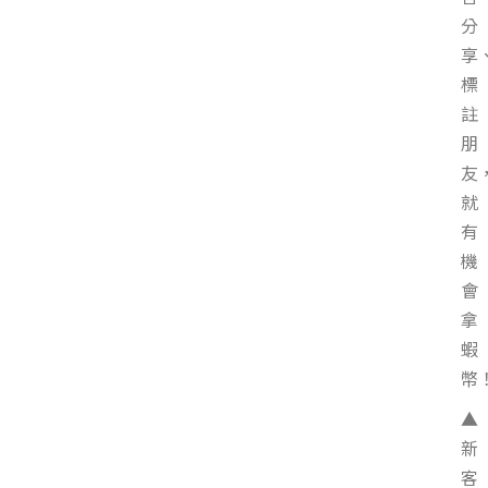
分
享
標
註
朋
友
就
有
機
會
拿
蝦
幣
▲
新
客