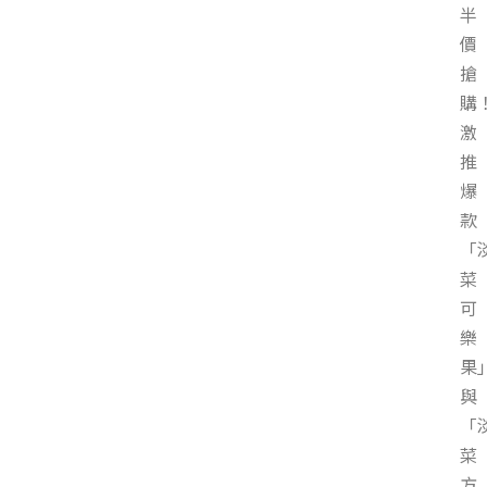
半
價
搶
購
激
推
爆
款
「
菜
可
樂
果
與
「
菜
方