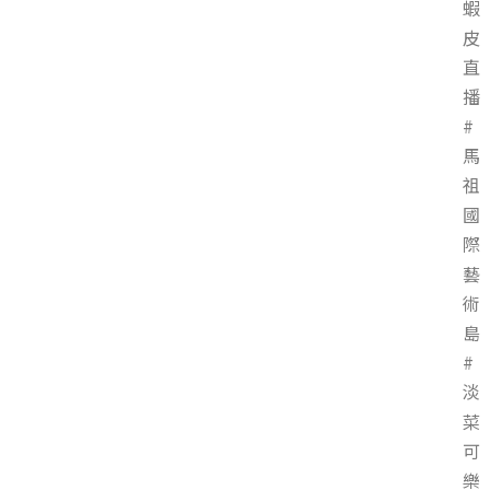
蝦
皮
直
播
#
馬
祖
國
際
藝
術
島
#
淡
菜
可
樂