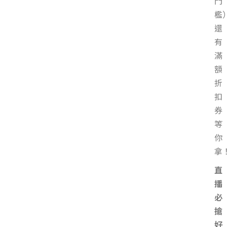
門
檻
還
有
滿
額
折
扣
券
等
你
拿
直
播
必
搶
好