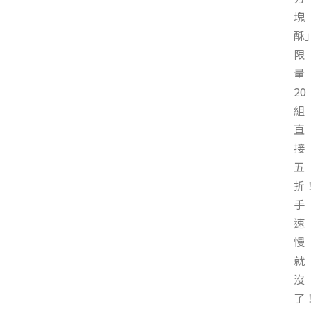
塊
酥
限
量
20
組
直
接
五
折
手
速
慢
就
沒
了