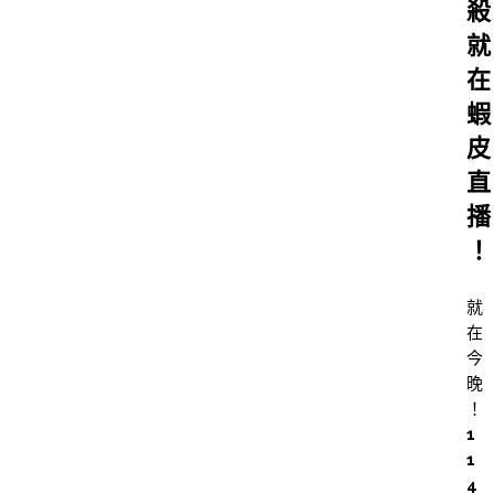
殺
就
在
蝦
皮
直
播
！
就
在
今
晚
！
1
1
4