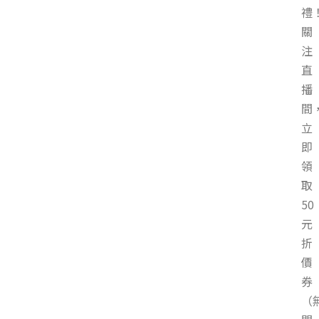
禮
關
注
直
播
間
立
即
領
取
50
元
折
價
券
（