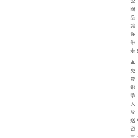
公
關
品
讓
你
帶
走
▲
免
費
蝦
幣
大
放
送
留
言