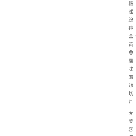
糟
麵
線
禮
盒
黃
魚
風
味
麻
辣
切
片
★
美
容