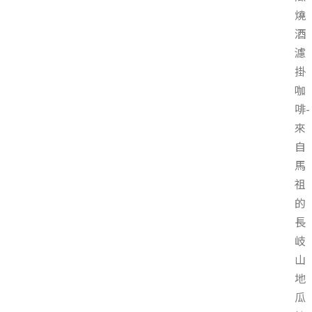
燒
酒
濾
掛
咖
啡-
來
自
馬
祖
的
長
岐
山
地
瓜