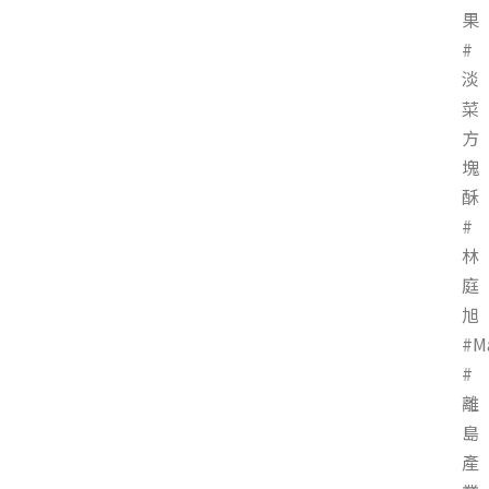
果
#
淡
菜
方
塊
酥
#
林
庭
旭
#M
#
離
島
產