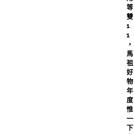
等
雙
1
1
，
馬
祖
好
物
年
度
惟
一
下