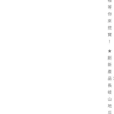
禮
等
你
來
挖
寶
！
★
創
新
產
品
長
岐
山
地
瓜