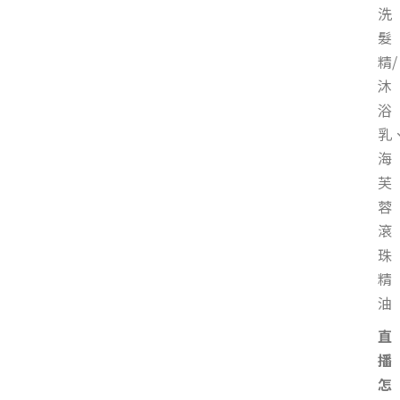
洗
髮
精/
沐
浴
乳
海
芙
蓉
滾
珠
精
油
直
播
怎