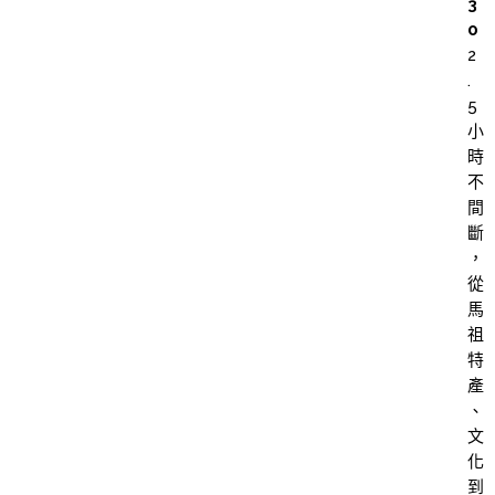
3
0
2
.
5
小
時
不
間
斷
，
從
馬
祖
特
產
、
文
化
到