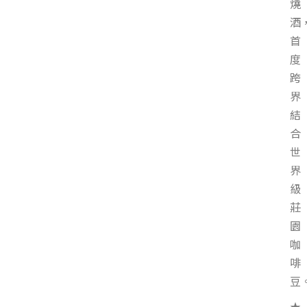
燒
酒
首
度
跨
界
結
合
世
界
級
莊
園
咖
啡
豆
★