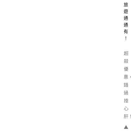
旅
遊
通
通
有
！
超
殺
優
惠
錯
過
捶
心
肝
▲