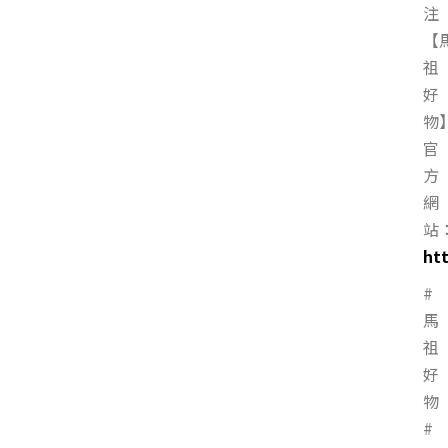
注
【
祖
好
物
官
方
網
站
ht
#
馬
祖
好
物
#