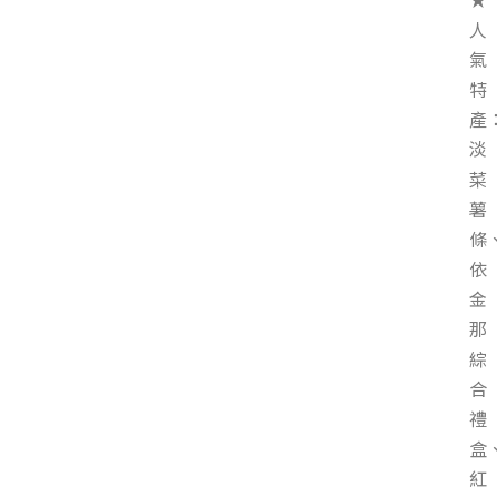
人
氣
特
產
淡
菜
薯
條
依
金
那
綜
合
禮
盒
紅