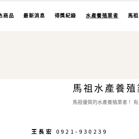
色商品
最新消息
得獎紀錄
水產養殖業者
馬祖
珍
味
酒
餚
馬祖水產養殖
馬祖優質的水產養殖業者！ 
王長宏
0921-930239