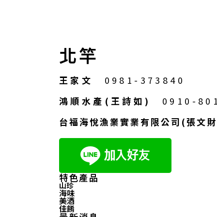
北竿
王家文
0981-373840
鴻順水產(王詩如)
0910-80
台福海悅漁業實業有限公司(張文財
特色產品
山珍
海味
美酒
佳餚
最新消息