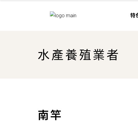
山珍
特
海味
美酒
佳餚
山
水產養殖業者
海
美
佳
南竿