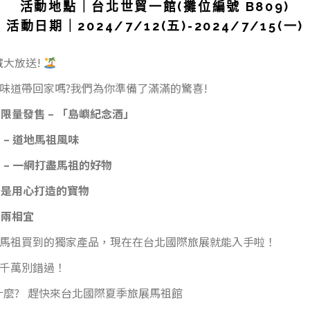
活動地點｜台北世貿一館(攤位編號 B809)
活動日期｜2024/7/12(五)-2024/7/15(一)
大放送!
味道帶回家嗎?我們為你準備了滿滿的驚喜!
限量發售 – 「島嶼紀念酒」
 – 道地馬祖風味
 – 一網打盡馬祖的好物
都是用心打造的寶物
用兩相宜
馬祖買到的獨家產品，現在在台北國際旅展就能入手啦！
千萬別錯過！
麼? 趕快來台北國際夏季旅展馬祖館