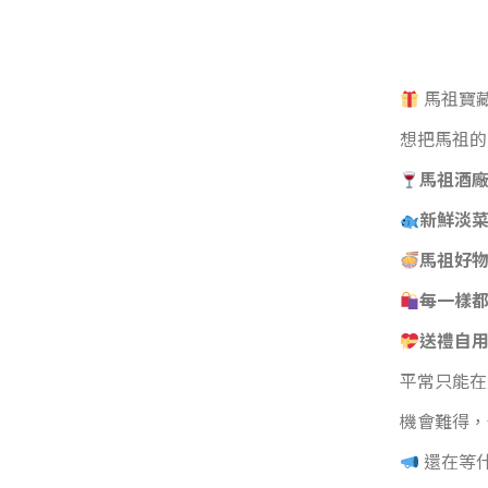
馬祖寶藏
想把馬祖的
馬祖酒廠
新鮮淡菜
馬祖好物
每一樣
送禮自
平常只能在
機會難得，
還在等什