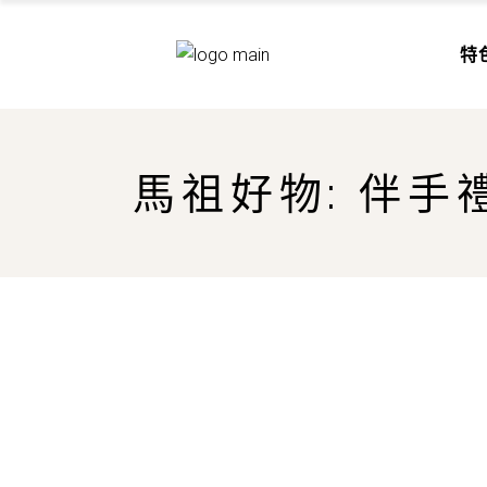
山珍
特
海味
美酒
佳餚
山
馬祖好物: 伴手
海
美
佳