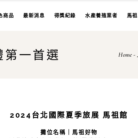
色商品
最新消息
得獎紀錄
水產養殖業者
馬祖
珍
禮第一首選
Home
味
酒
餚
2024台北國際夏季旅展 馬祖館
攤位名稱｜馬祖好物