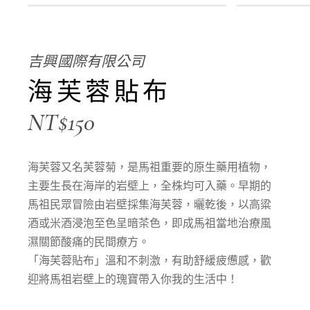
吉興國際有限公司
海芙蓉貼布
NT$
150
海芙蓉又名芙蓉菊，是馬祖重要的原生藥用植物，
主要生長在海岸的岩壁上，全株均可入藥。早期的
馬祖民眾冒險由岩壁採集海芙蓉，曬乾後，以高粱
酒或米酒浸泡至色呈暗茶色，即成馬祖當地治療風
濕關節酸痛的民間療方。
「海芙蓉貼布」溫和不刺激，有助舒緩疲憊感，歡
迎將馬祖岩壁上的瑰寶帶入你我的生活中！