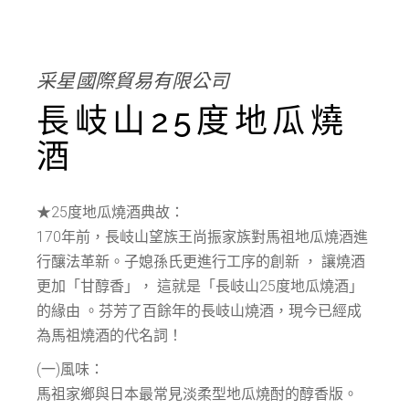
采星國際貿易有限公司
長岐山25度地瓜燒
酒
★25度地瓜燒酒典故：
170年前，長岐山望族王尚振家族對馬祖地瓜燒酒進
行釀法革新。子媳孫氏更進行工序的創新 ， 讓燒酒
更加「甘醇香」， 這就是「長岐山25度地瓜燒酒」
的緣由 。芬芳了百餘年的長岐山燒酒，現今已經成
為馬祖燒酒的代名詞！
(一)風味：
馬祖家鄉與日本最常見淡柔型地瓜燒酎的醇香版。