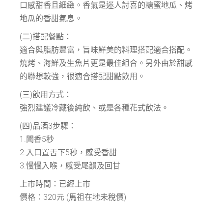
口感甜香且細緻。香氣是迷人討喜的糖蜜地瓜、烤
地瓜的香甜氣息。
(二)搭配餐點：
適合與脂肪豐富，旨味鮮美的料理搭配適合搭配。
燒烤、海鮮及生魚片更是最佳組合。另外由於甜感
的聯想較強，很適合搭配甜點飲用。
(三)飲用方式：
強烈建議冷藏後純飲、或是各種花式飲法。
(四)品酒3步驟：
1.聞香5秒
2.入口置舌下5秒，感受香甜
3.慢慢入喉，感受尾韻及回甘
上市時間：已經上市
價格：320元 (馬祖在地未稅價)