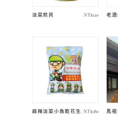
NT$
120
淡菜煎貝
老酒
NT$
180
麻辣淡菜小魚乾花生
馬祖