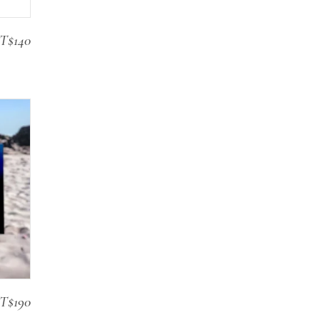
T$
140
T$
190