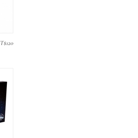
T$
120