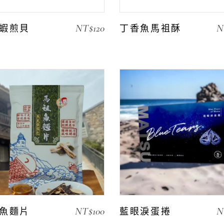
NT$
120
N
蝦煎貝
丁香魚馬祖酥
NT$
100
N
魚麵片
藍眼淚蛋捲