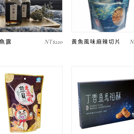
NT$
220
N
魚露
黃魚風味麻辣切片