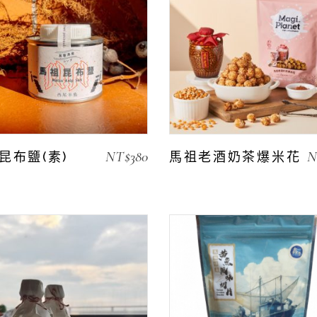
NT$
380
N
昆布鹽(素)
馬祖老酒奶茶爆米花