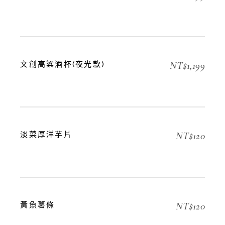
NT$
1,199
文創高粱酒杯(夜光款)
NT$
120
淡菜厚洋芋片
NT$
120
黃魚薯條