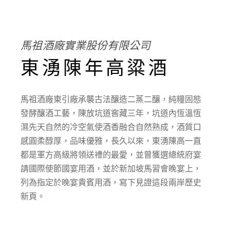
馬祖酒廠實業股份有限公司
東湧陳年高粱酒
馬祖酒廠東引廠承襲古法釀造二蒸二釀，純糧固態
發酵釀酒工藝，陳放坑道窖藏三年，坑道內恆溫恆
濕先天自然的冷空氣使酒香融合自然熟成，酒質口
感圓柔醇厚，品味優雅，長久以來，東湧陳高一直
都是軍方高級將領送禮的最愛，並曾獲選總統府宴
請國際使節國宴用酒，並於新加坡馬習會晚宴上，
列為指定於晚宴貴賓用酒，寫下見證這段兩岸歷史
新頁。